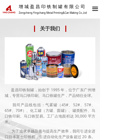
增城盈昌印铁制罐有限公司
首页
끀
Zengcheng Yingchang Metal Printing&Can Making Co.,Ltd
关于我们
关于我们
产品列表
联系我们
盈昌印铁制罐，始创于 1995 年，位于广东广州增
城，专营马口铁印刷、马口铁罐生产，产品销往全球。
我司产品线包括：气雾罐（45#、52#、57#、
65#、70#）、化工罐（方罐、圆罐）、罐类配件、马
口铁印刷、马口铁贸易。工厂占地面积达 30,000 平方
米。
为了追求卓越品质与提高生产效率，我司引进全进
口日本富士印铁机，引进自动化生产设备超过 20 条。